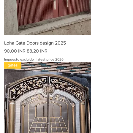
o
r
2
0
P
i
e
s
Loha Gate Doors design 2025
Precio
Precio de oferta
90,00 INR
88,20 INR
Impuesto excluido
|
latest price 2026
gates