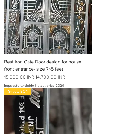
Best Iron Gate Door design for house
front entrance- size 7×5 feet
Precio
Precio de oferta
15.000,00 INR
14.700,00 INR
Impuesto excluido
|
latest price 2026
Grade 304