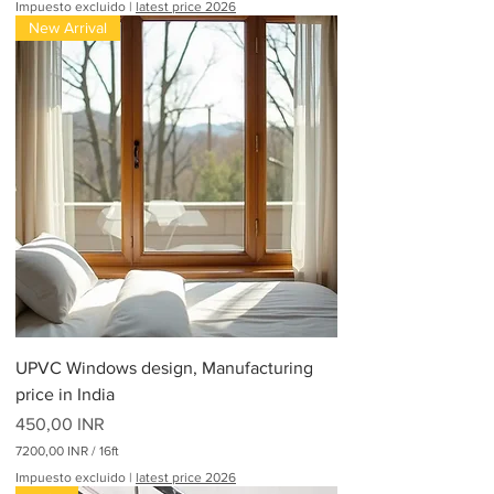
Impuesto excluido
|
latest price 2026
New Arrival
UPVC Windows design, Manufacturing
price in India
Precio
450,00 INR
7200,00 INR
/
16ft
7
Impuesto excluido
|
latest price 2026
2