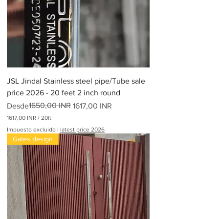
JSL Jindal Stainless steel pipe/Tube sale
price 2026 - 20 feet 2 inch round
Precio
Precio de oferta
1650,00 INR
Desde
1617,00 INR
1617,00 INR
/
20ft
1
Impuesto excluido
|
latest price 2026
6
Gates design
1
7
,
0
0
I
N
R
p