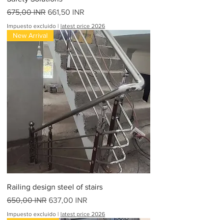
Precio
Precio de oferta
675,00 INR
661,50 INR
Impuesto excluido
|
latest price 2026
New Arrival
Railing design steel of stairs
Precio
Precio de oferta
650,00 INR
637,00 INR
Impuesto excluido
|
latest price 2026