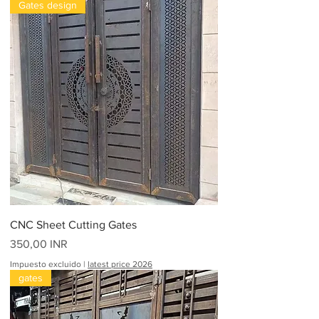
Gates design
CNC Sheet Cutting Gates
Precio
350,00 INR
Impuesto excluido
|
latest price 2026
gates