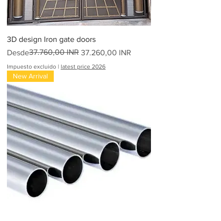
3D design Iron gate doors
Precio
Precio de oferta
37.760,00 INR
Desde
37.260,00 INR
Impuesto excluido
|
latest price 2026
New Arrival