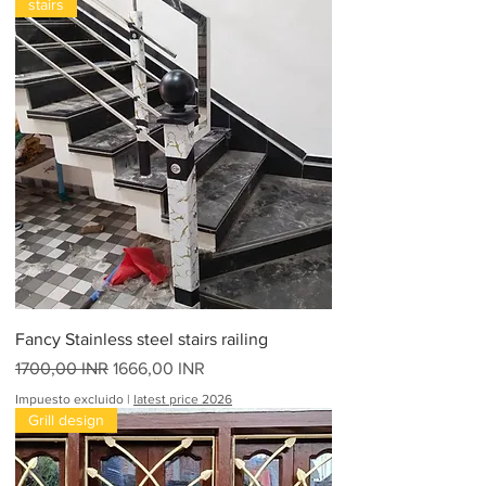
stairs
0
0
,
0
0
I
N
R
p
o
r
1
6
P
i
e
s
Fancy Stainless steel stairs railing
Precio
Precio de oferta
1700,00 INR
1666,00 INR
Impuesto excluido
|
latest price 2026
Grill design