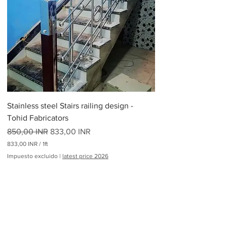
0
I
N
R
p
o
r
2
6
5
L
i
Stainless steel Stairs railing design -
b
r
Tohid Fabricators
a
Precio
s
Precio de oferta
850,00 INR
833,00 INR
833,00 INR
/
1ft
8
Impuesto excluido
|
latest price 2026
3
3
,
Cargar más
0
0
I
N
Railing Design Manufacturers
R