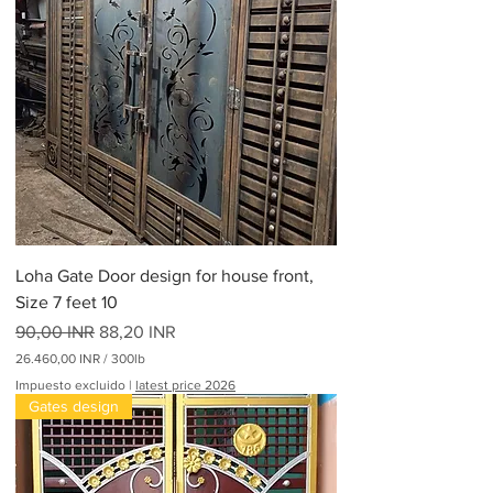
Loha Gate Door design for house front,
Size 7 feet 10
Precio
Precio de oferta
90,00 INR
88,20 INR
26.460,00 INR
/
300lb
2
Impuesto excluido
|
latest price 2026
6
Gates design
.
4
6
0
,