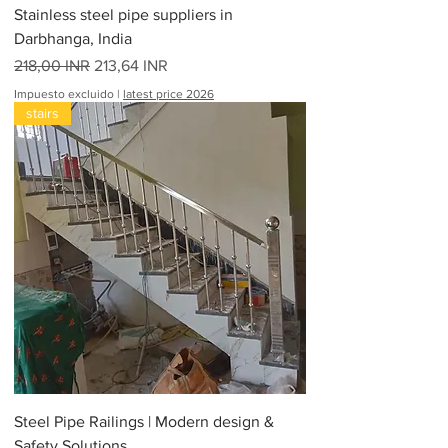
Stainless steel pipe suppliers in
Darbhanga, India
Precio
Precio de oferta
218,00 INR
213,64 INR
Impuesto excluido
|
latest price 2026
stairs
Steel Pipe Railings | Modern design &
Safety Solutions