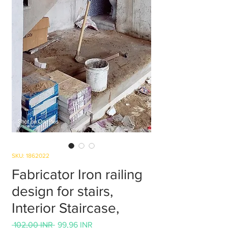
SKU: 1862022
Fabricator Iron railing
design for stairs,
Interior Staircase,
Precio
Precio
 102,00 INR 
99,96 INR