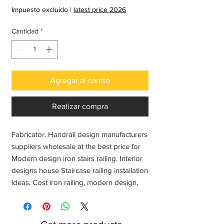
de
Impuesto excluido
|
latest price 2026
oferta
Cantidad
*
Agregar al carrito
Realizar compra
Fabricator. Handrail design manufacturers
suppliers wholesale at the best price for
Modern design iron stairs railing. Interior
designs house Staircase railing installation
ideas, Cost iron railing, modern design,
interior railing, simple railing, Outdoor
railing, home inside railing, front porch
decorative railing, simple design railings,