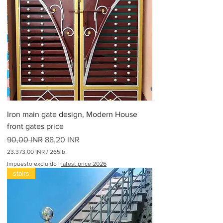
0
0
I
N
R
p
o
r
3
0
0
L
i
Iron main gate design, Modern House
b
r
front gates price
a
Precio
s
Precio de oferta
90,00 INR
88,20 INR
23.373,00 INR
/
265lb
2
Impuesto excluido
|
latest price 2026
3
stairs
.
3
7
3
,
0