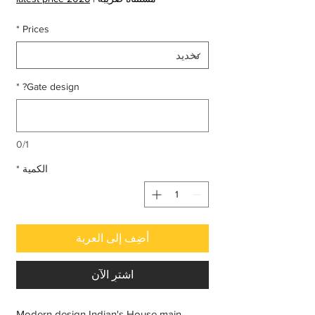
*
Prices
*
Gate design?
0/1
الكمية
*
أضِف إلى العربة
اشترِ الآن
Modern design Indian's House main