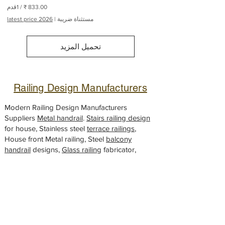
/
1قدم
مستثناة ضريبة
|
latest price 2026
8
3
3
تحميل المزيد
.
0
0
₹
Railing Design Manufacturers
ل
ك
ل
Modern Railing Design Manufacturers
1
Suppliers
Metal handrail
.
Stairs railing design
ق
,
terrace railings
for house, Stainless steel
د
م
House front Metal railing, Steel
balcony
handrail
designs,
Glass railing
fabricator,
Gate design
Looking for a
modern gate
design to
elevate the look of your house? We've got
you covered! Our selection of
Front gates
,