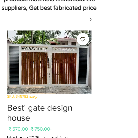
suppliers, Get best fabricated price
وحدة SKU: 345782
Best' gate design
house
سعر
سعر
 ‏750.00 ₹ 
عادي
البيع
مستثناة ضريبة
|
latest price 2026