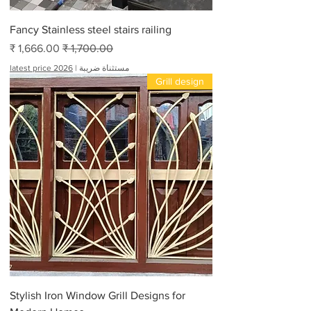
ا
م
Fancy Stainless steel stairs railing
سعر عادي
سعر البيع
مستثناة ضريبة
|
latest price 2026
Grill design
Stylish Iron Window Grill Designs for