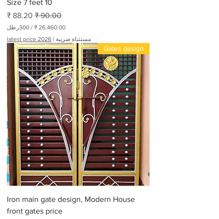
Size 7 feet 10
سعر عادي
سعر البيع
/
300رطل
مستثناة ضريبة
|
latest price 2026
2
Gates design
6
,
4
6
0
.
0
0
₹
ل
ك
ل
3
0
0
أ
ر
ط
Iron main gate design, Modern House
ا
ل
front gates price