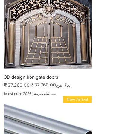
3D design Iron gate doors
سعر البيع
سعر عادي
بدءًا من
مستثناة ضريبة
|
latest price 2026
New Arrival