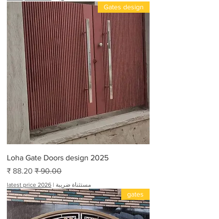
1
Gates design
,
6
1
7
.
0
0
₹
ل
ك
ل
2
0
أ
ق
د
ا
م
Loha Gate Doors design 2025
سعر عادي
سعر البيع
مستثناة ضريبة
|
latest price 2026
gates