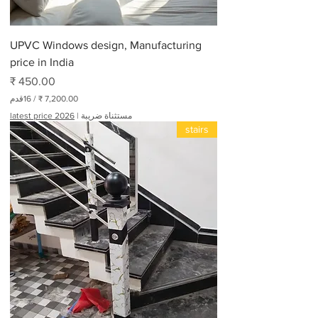
UPVC Windows design, Manufacturing
price in India
السعر
/
16قدم
مستثناة ضريبة
|
latest price 2026
7
stairs
,
2
0
0
.
0
0
₹
ل
ك
ل
1
6
أ
ق
د