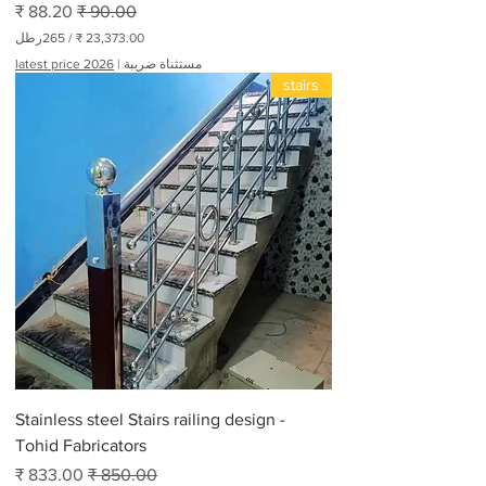
سعر عادي
سعر البيع
/
265رطل
مستثناة ضريبة
|
latest price 2026
2
stairs
3
,
3
7
3
.
0
0
₹
ل
ك
ل
2
6
5
أ
ر
ط
Stainless steel Stairs railing design -
ا
ل
Tohid Fabricators
سعر عادي
سعر البيع